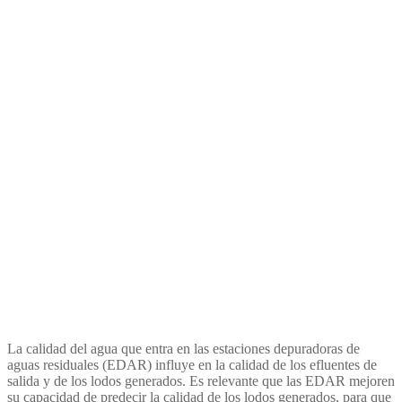
seguimiento y prevención de
la presencia de metales
pesados en las depuradoras
de Granollers, La Llagosta y
Montornès del Vallès
La calidad del agua que entra en las estaciones depuradoras de
aguas residuales (EDAR) influye en la calidad de los efluentes de
salida y de los lodos generados. Es relevante que las EDAR mejoren
su capacidad de predecir la calidad de los lodos generados, para que