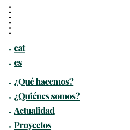
x-
twitter
facebook
linkedin
youtube
instagram
flickr
Close
cat
Menu
es
¿Qué hacemos?
¿Quiénes somos?
Actualidad
Proyectos