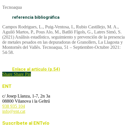
Tecnoaqua
referencia bibliográfica
Campos Rodrigues, L., Puig-Ventosa, I., Rubio Castillejo, M. A.,
Aguiló Martos, P., Pous Alo, M., Batlló Fígols, G., Latres Simó, S.
(2021) Análisis estadístico, seguimiento y prevención de la presencia
de metales pesados en las depuradoras de Granollers, La Llagosta y
Montornès del Vallès. Tecnoaqua, 51 – Septiembre-Octubre 2021:
54-58.
Enlace al artículo (p.54)
Share
Share
Pin
ENT
c/ Josep Llanza, 1-7, 2n 3a
08800 Vilanova i la Geltrú
938 935 104
info@ent.cat
Suscríbete al ENTvío