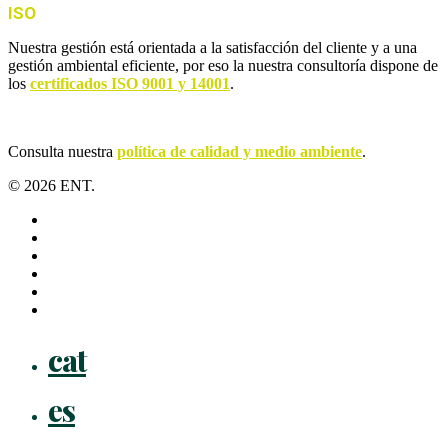
ISO
Nuestra gestión está orientada a la satisfacción del cliente y a una
gestión ambiental eficiente, por eso la nuestra consultoría dispone de
los
certificados ISO 9001 y 14001
.
Consulta nuestra
política de calidad y medio ambiente
.
© 2026 ENT.
x-
twitter
facebook
linkedin
youtube
instagram
flickr
Close
cat
Menu
es