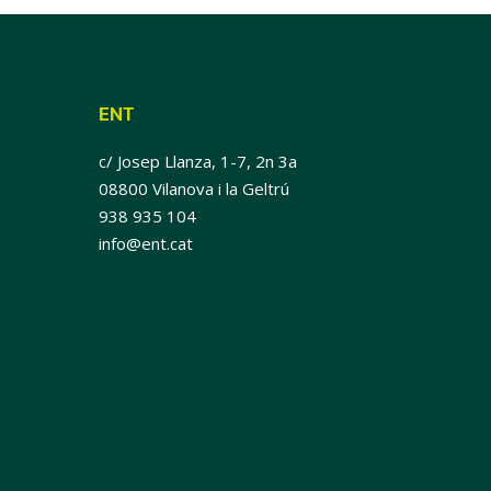
ENT
c/ Josep Llanza, 1-7, 2n 3a
08800 Vilanova i la Geltrú
938 935 104
info@ent.cat