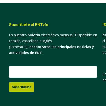
Suscríbete al ENTvío
I
Es nuestro
boletín
electrónico mensual. Disponible en
Nu
catalán, castellano e inglés
cl
(trimestral),
encontrarás las principales noticias y
nu
actividades de ENT
.
9
C
a