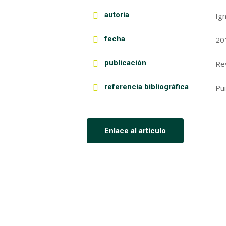
autoría
Ign
fecha
20
publicación
Re
referencia bibliográfica
Pui
Enlace al artículo