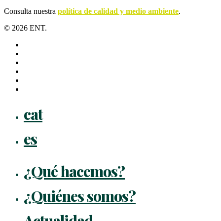
Consulta nuestra
política de calidad y medio ambiente
.
© 2026 ENT.
x-
twitter
facebook
linkedin
youtube
instagram
flickr
Close
cat
Menu
es
¿Qué hacemos?
¿Quiénes somos?
Actualidad