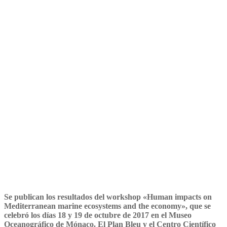
impacts on Mediterranean
marine ecosystems and the
economy»
Se publican los resultados del workshop «Human impacts on
Mediterranean marine ecosystems and the economy», que se
celebró los días 18 y 19 de octubre de 2017 en el Museo
Oceanográfico de Mónaco. El Plan Bleu y el Centro Científico