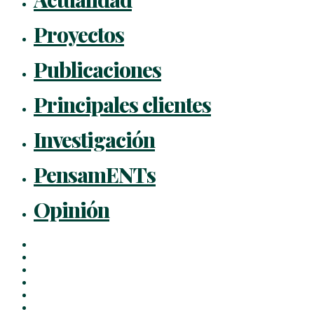
Proyectos
Publicaciones
Principales clientes
Investigación
PensamENTs
Opinión
x-
twitter
facebook
linkedin
youtube
instagram
flickr