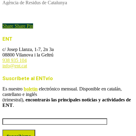
Agència de Residus de Catalunya
Enlace al libro
Share
Share
Pin
ENT
c/ Josep Llanza, 1-7, 2n 3a
08800 Vilanova i la Geltrú
938 935 104
info@ent.cat
Suscríbete al ENTvío
Es nuestro
boletín
electrónico mensual. Disponible en catalán,
castellano e inglés
(trimestral),
encontrarás las principales noticias y actividades de
ENT
.