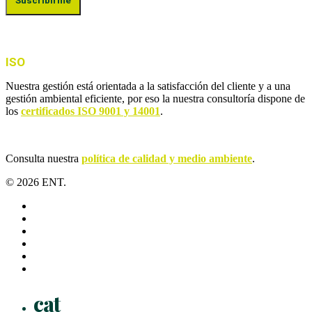
ISO
Nuestra gestión está orientada a la satisfacción del cliente y a una
gestión ambiental eficiente, por eso la nuestra consultoría dispone de
los
certificados ISO 9001 y 14001
.
Consulta nuestra
política de calidad y medio ambiente
.
© 2026 ENT.
x-
twitter
facebook
linkedin
youtube
instagram
flickr
Close
cat
Menu