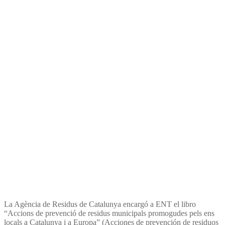
prevención de residuos
municipales promovidas por
los entes locales en Cataluña
y en Europa»
La Agència de Residus de Catalunya encargó a ENT el libro
“Accions de prevenció de residus municipals promogudes pels ens
locals a Catalunya i a Europa” (Acciones de prevención de residuos