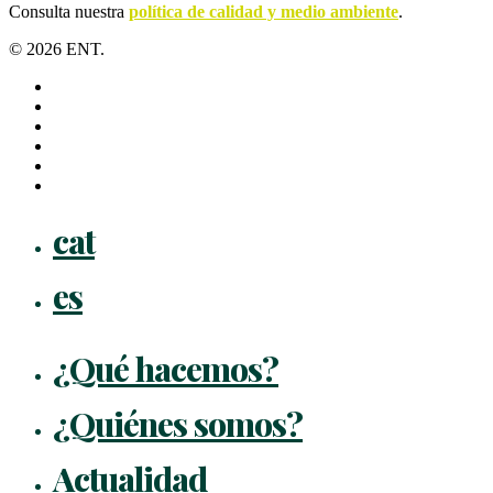
Consulta nuestra
política de calidad y medio ambiente
.
© 2026 ENT.
x-
twitter
facebook
linkedin
youtube
instagram
flickr
Close
cat
Menu
es
¿Qué hacemos?
¿Quiénes somos?
Actualidad