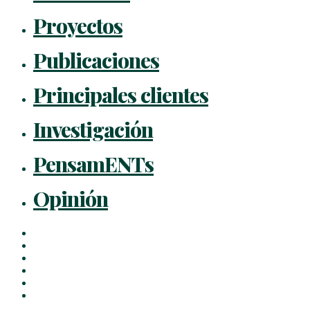
Proyectos
Publicaciones
Principales clientes
Investigación
PensamENTs
Opinión
x-
twitter
facebook
linkedin
youtube
instagram
flickr