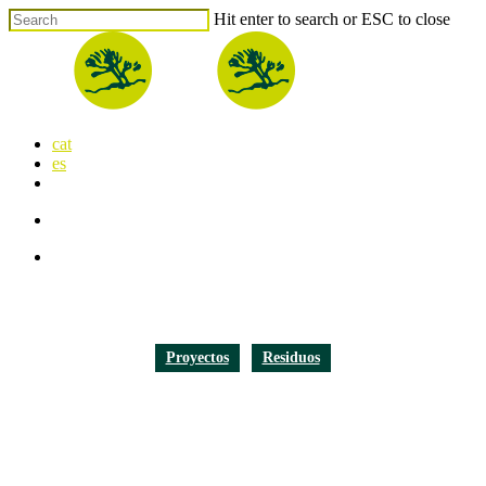
Skip
Hit enter to search or ESC to close
to
Close
main
Search
content
search
Menu
cat
es
x-
facebook
linkedin
youtube
instagram
flickr
twitter
search
Menu
Proyectos
Residuos
Implantación del modelo
PaP en Solsona