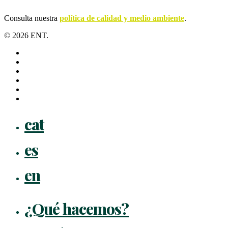
Consulta nuestra
política de calidad y medio ambiente
.
© 2026 ENT.
x-
twitter
facebook
linkedin
youtube
instagram
flickr
Close
cat
Menu
es
en
¿Qué hacemos?