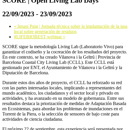
SCORE | Open Living Lab Days
22/09/2023
-
23/09/2023
«
Ignasi Puig | Jornada técnica sobre la implantación de la tasa
local sobre generación de residuos
#LIFEBIOBEST webinar
»
SCORE sigue la metodología Living Lab (Laboratorio Vivo) para
garantizar el codiseño y la cocreación de los resultados del proyecto.
En este contexto, se ha creado Vilanova i la Geltrú | Provincia de
Barcelona Coastal City Living Lab (CCLL). Este CCLL está
gestionado por ENT, el Ayuntamiento de Vilanova i la Geltrú y la
Diputación de Barcelona.
Durante estos dos años de proyecto, el CCLL ha reforzado su red
con las partes interesadas locales, implicando a representantes del
mundo académico, los ciudadanos y el sector local y privado en
actividades, y ha avanzado en su modelo de gobernanza. Entre sus
resultados destaca la priorización de medidas de Adaptación Basada
en Ecosistemas, para abordar los problemas de inundaciones en el
Torrent de la Piera, o la selección de sensores de bajo coste para
actividades de ciencia ciudadana.
El próximo 22 de septiembre, esta experiencia será presentada por