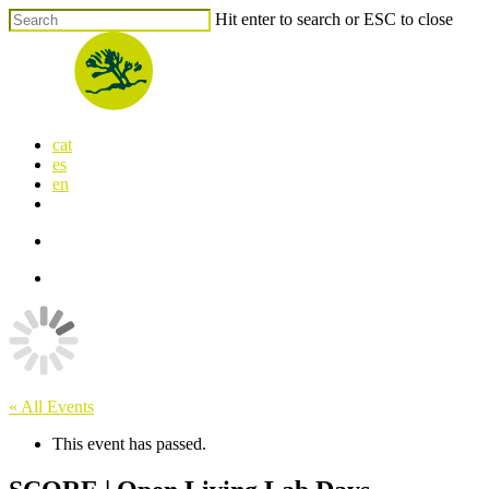
Skip
Hit enter to search or ESC to close
to
Close
main
Search
content
search
Menu
cat
es
en
x-
facebook
linkedin
youtube
instagram
flickr
twitter
search
Menu
« All Events
This event has passed.