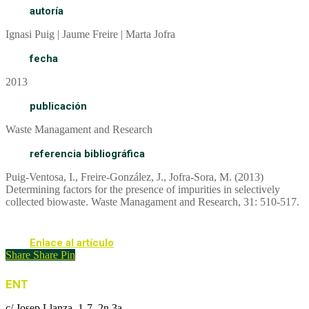
autoría
Ignasi Puig | Jaume Freire | Marta Jofra
fecha
2013
publicación
Waste Managament and Research
referencia bibliográfica
Puig-Ventosa, I., Freire-González, J., Jofra-Sora, M. (2013)
Determining factors for the presence of impurities in selectively
collected biowaste. Waste Managament and Research, 31: 510-517.
Enlace al artículo
Share
Share
Pin
ENT
c/ Josep Llanza, 1-7, 2n 3a