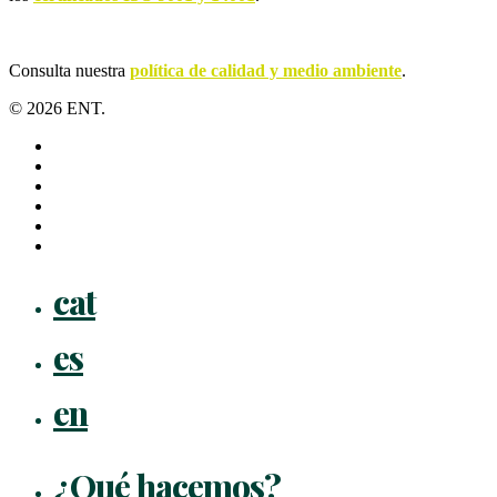
Consulta nuestra
política de calidad y medio ambiente
.
© 2026 ENT.
x-
twitter
facebook
linkedin
youtube
instagram
flickr
Close
cat
Menu
es
en
¿Qué hacemos?