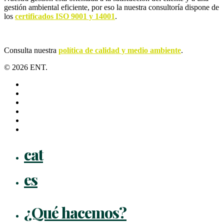
gestión ambiental eficiente, por eso la nuestra consultoría dispone de
los
certificados ISO 9001 y 14001
.
Consulta nuestra
política de calidad y medio ambiente
.
© 2026 ENT.
x-
twitter
facebook
linkedin
youtube
instagram
flickr
Close
cat
Menu
es
¿Qué hacemos?