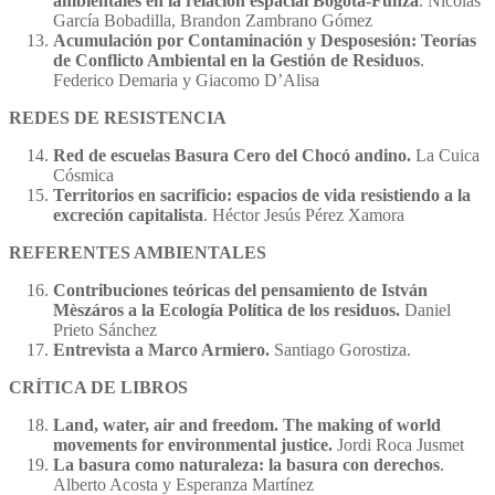
ambientales en la relación espacial Bogotá-Funza
. Nicolás
García Bobadilla, Brandon Zambrano Gómez
Acumulación por Contaminación y Desposesión: Teorías
de Conflicto Ambiental en la Gestión de Residuos
.
Federico Demaria y Giacomo D’Alisa
REDES DE RESISTENCIA
Red de escuelas Basura Cero del Chocó andino.
La Cuica
Cósmica
Territorios en sacrificio: espacios de vida resistiendo a la
excreción capitalista
. Héctor Jesús Pérez Xamora
REFERENTES AMBIENTALES
Contribuciones teóricas del pensamiento de István
Mèszáros a la Ecología Política de los residuos.
Daniel
Prieto Sánchez
Entrevista a Marco Armiero.
Santiago Gorostiza.
CRÍTICA DE LIBROS
Land, water, air and freedom. The making of world
movements for environmental justice.
Jordi Roca Jusmet
La basura como naturaleza: la basura con derechos
.
Alberto Acosta y Esperanza Martínez