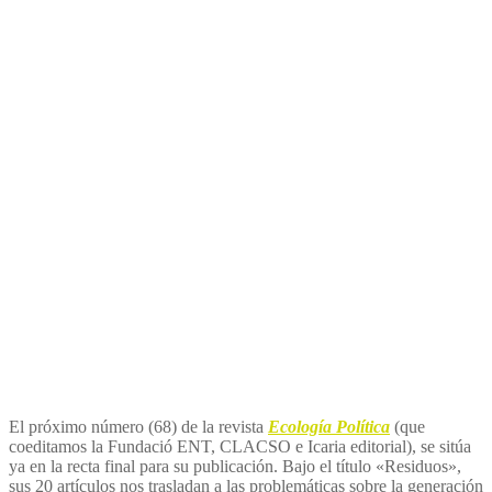
número de la revista
Ecología Política
titulado
«Residuos»
El próximo número (68) de la revista
Ecología Política
(que
coeditamos la Fundació ENT, CLACSO e Icaria editorial), se sitúa
ya en la recta final para su publicación. Bajo el título «Residuos»,
sus 20 artículos nos trasladan a las problemáticas sobre la generación