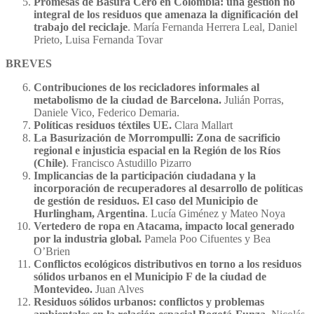
Promesas de Basura Cero en Colombia: una gestión no
integral de los residuos que amenaza la dignificación del
trabajo del reciclaje
. María Fernanda Herrera Leal, Daniel
Prieto, Luisa Fernanda Tovar
BREVES
Contribuciones de los recicladores informales al
metabolismo de la ciudad de Barcelona.
Julián Porras,
Daniele Vico, Federico Demaria.
Políticas residuos téxtiles UE.
Clara Mallart
La Basurización de Morrompulli: Zona de sacrificio
regional e injusticia espacial en la Región de los Ríos
(Chile)
. Francisco Astudillo Pizarro
Implicancias de la participación ciudadana y la
incorporación de recuperadores al desarrollo de políticas
de gestión de residuos. El caso del Municipio de
Hurlingham, Argentina
. Lucía Giménez y Mateo Noya
Vertedero de ropa en Atacama, impacto local generado
por la industria global.
Pamela Poo Cifuentes y Bea
O’Brien
Conflictos ecológicos distributivos en torno a los residuos
sólidos urbanos en el Municipio F de la ciudad de
Montevideo.
Juan Alves
Residuos sólidos urbanos: conflictos y problemas