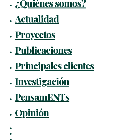
¿Quiénes somos?
Actualidad
Proyectos
Publicaciones
Principales clientes
Investigación
PensamENTs
Opinión
x-
twitter
facebook
linkedin