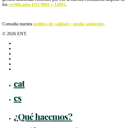
los
certificados ISO 9001 y 14001
.
Consulta nuestra
política de calidad y medio ambiente
.
© 2026 ENT.
x-
twitter
facebook
linkedin
youtube
instagram
flickr
Close
cat
Menu
es
¿Qué hacemos?