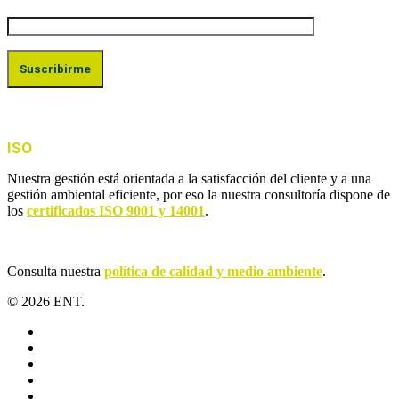
ISO
Nuestra gestión está orientada a la satisfacción del cliente y a una
gestión ambiental eficiente, por eso la nuestra consultoría dispone de
los
certificados ISO 9001 y 14001
.
Consulta nuestra
política de calidad y medio ambiente
.
© 2026 ENT.
x-
twitter
facebook
linkedin
youtube
instagram