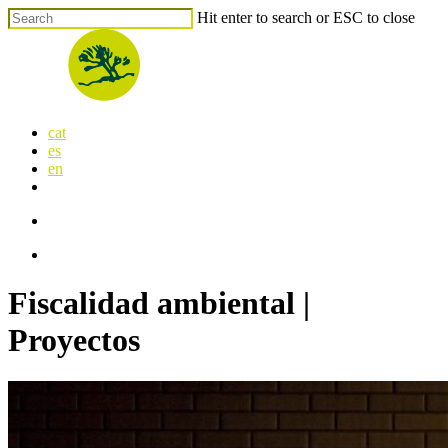
Skip
Hit enter to search or ESC to close
to
Close
main
Search
content
search
Menu
cat
es
en
x-
facebook
linkedin
youtube
instagram
flickr
twitter
search
Menu
Fiscalidad ambiental |
Proyectos