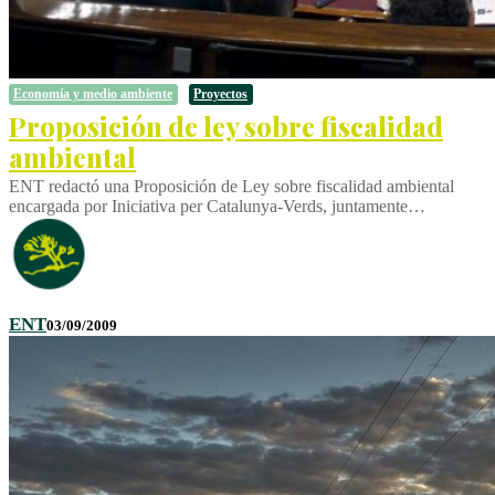
Economía y medio ambiente
Proyectos
Proposición de ley sobre fiscalidad
ambiental
ENT redactó una Proposición de Ley sobre fiscalidad ambiental
encargada por Iniciativa per Catalunya-Verds, juntamente…
ENT
03/09/2009