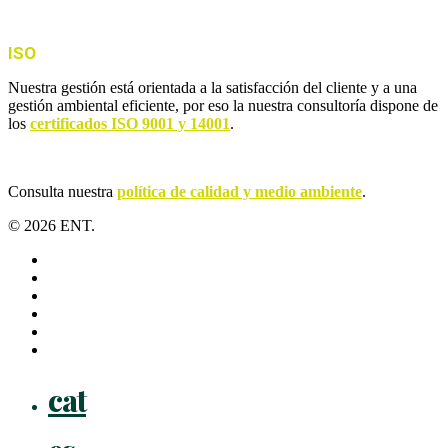
ISO
Nuestra gestión está orientada a la satisfacción del cliente y a una
gestión ambiental eficiente, por eso la nuestra consultoría dispone de
los
certificados ISO 9001 y 14001
.
Consulta nuestra
política de calidad y medio ambiente
.
© 2026 ENT.
x-
twitter
facebook
linkedin
youtube
instagram
flickr
Close
cat
Menu