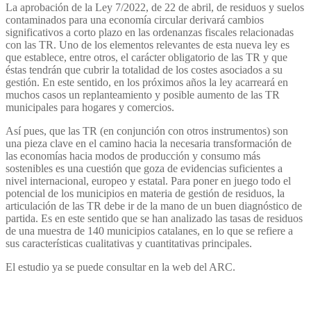
La aprobación de la Ley 7/2022, de 22 de abril, de residuos y suelos
contaminados para una economía circular derivará cambios
significativos a corto plazo en las ordenanzas fiscales relacionadas
con las TR. Uno de los elementos relevantes de esta nueva ley es
que establece, entre otros, el carácter obligatorio de las TR y que
éstas tendrán que cubrir la totalidad de los costes asociados a su
gestión. En este sentido, en los próximos años la ley acarreará en
muchos casos un replanteamiento y posible aumento de las TR
municipales para hogares y comercios.
Así pues, que las TR (en conjunción con otros instrumentos) son
una pieza clave en el camino hacia la necesaria transformación de
las economías hacia modos de producción y consumo más
sostenibles es una cuestión que goza de evidencias suficientes a
nivel internacional, europeo y estatal. Para poner en juego todo el
potencial de los municipios en materia de gestión de residuos, la
articulación de las TR debe ir de la mano de un buen diagnóstico de
partida. Es en este sentido que se han analizado las tasas de residuos
de una muestra de 140 municipios catalanes, en lo que se refiere a
sus características cualitativas y cuantitativas principales.
El estudio ya se puede consultar en la web del ARC.
Enlace al estudio "La situació de les taxes de residus a Catalunya 2023"