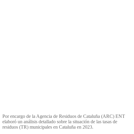
«Las tasas de residuos de
Cataluña 2023» elaborado
por ENT
Por encargo de la Agencia de Residuos de Cataluña (ARC) ENT
elaboró un análisis detallado sobre la situación de las tasas de
residuos (TR) municipales en Cataluña en 2023.