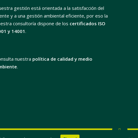
estra gestión está orientada a la satisfacción del
iente y a una gestión ambiental eficiente, por eso la
estra consultoría dispone de los
certificados ISO
001 y 14001
.
onsulta nuestra
política de calidad y medio
mbiente
.
x-
facebook
linkedin
youtube
instagram
flickr