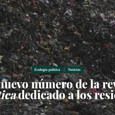
cat
es
en
Ecología política
Noticias
nuevo número de la re
tica
dedicado a los res