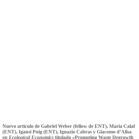
reducción de residuos y
justícia ambiental en
Ecological Economics
Nuevo artículo de Gabriel Weber (fellow de ENT), Maria Calaf
(ENT), Igansi Puig (ENT), Ignazio Cabras y Giacomo d’Alisa
en
Ecological Economics
titulado «Promoting Waste Degrowth