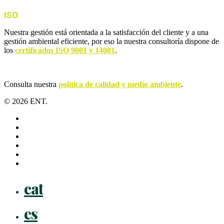
ISO
Nuestra gestión está orientada a la satisfacción del cliente y a una
gestión ambiental eficiente, por eso la nuestra consultoría dispone de
los
certificados ISO 9001 y 14001
.
Consulta nuestra
política de calidad y medio ambiente
.
© 2026 ENT.
x-
twitter
facebook
linkedin
youtube
instagram
flickr
Close
cat
Menu
es