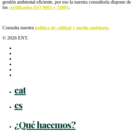
gestión ambiental eficiente, por eso la nuestra consultoría dispone de
los
certificados ISO 9001 y 14001
.
Consulta nuestra
política de calidad y medio ambiente
.
© 2026 ENT.
x-
twitter
facebook
linkedin
youtube
instagram
flickr
Close
cat
Menu
es
¿Qué hacemos?