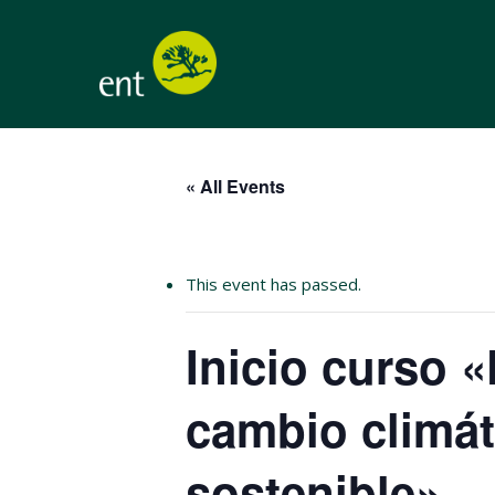
Skip
to
main
content
« All Events
This event has passed.
Inicio curso «
cambio climát
sostenible»
Hit enter to search or ESC to close