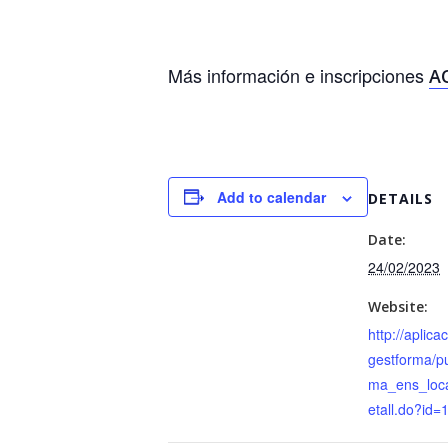
Más información e inscripciones
A
Add to calendar
DETAILS
Date:
24/02/2023
Website:
http://aplica
gestforma/pu
ma_ens_local
etall.do?id=