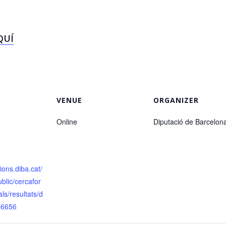
QUÍ
VENUE
ORGANIZER
Online
Diputació de Barcelon
cions.diba.cat/
blic/cercafor
s/resultats/d
16656