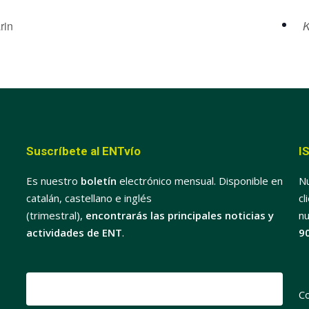
rin
K
Suscríbete al ENTvío
I
Es nuestro
boletín
electrónico mensual. Disponible en
Nu
catalán, castellano e inglés
cl
(trimestral),
encontrarás las principales noticias y
nu
actividades de ENT
.
9
C