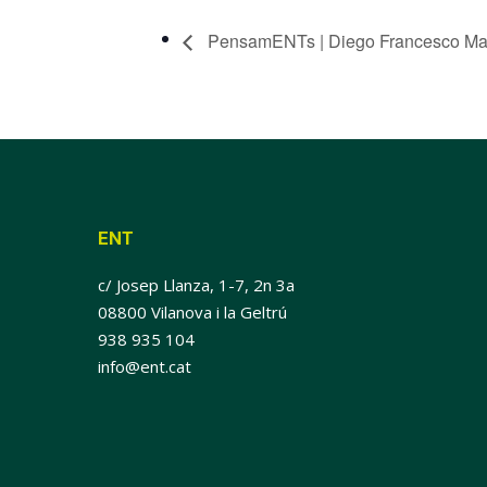
PensamENTs | Diego Francesco Ma
ENT
c/ Josep Llanza, 1-7, 2n 3a
08800 Vilanova i la Geltrú
938 935 104
info@ent.cat