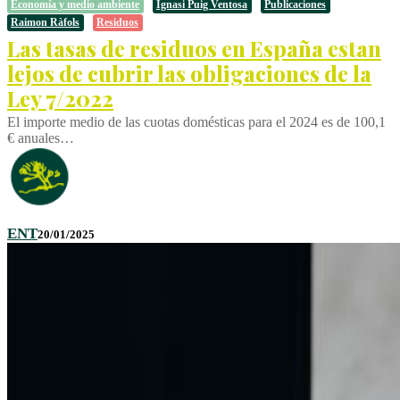
Economía y medio ambiente
Ignasi Puig Ventosa
Publicaciones
Raimon Ràfols
Residuos
Las tasas de residuos en España estan
lejos de cubrir las obligaciones de la
Ley 7/2022
El importe medio de las cuotas domésticas para el 2024 es de 100,1
€ anuales…
ENT
20/01/2025