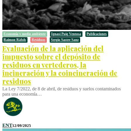
Economía y medio ambiente
Ignasi Puig Ventosa
Publicaciones
Raimon Ràfols
Residuos
Sergio Sastre Sanz
Evaluación de la aplicación del
impuesto sobre el depósito de
residuos en vertederos, la
incineración y la coincineración de
residuos
La Ley 7/2022, de 8 de abril, de residuos y suelos contaminados
para una economía…
ENT
12/09/2025