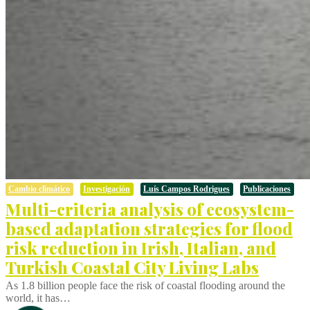
Cambio climático
Investigación
Luís Campos Rodrigues
Publicaciones
Multi-criteria analysis of ecosystem-
based adaptation strategies for flood
risk reduction in Irish, Italian, and
Turkish Coastal City Living Labs
As 1.8 billion people face the risk of coastal flooding around the
world, it has…