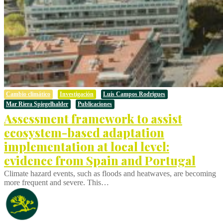
Cambio climático
Investigación
Luís Campos Rodrigues
Mar Riera Spiegelhalder
Publicaciones
Assessment framework to assist
ecosystem-based adaptation
implementation at local level:
evidence from Spain and Portugal
Climate hazard events, such as floods and heatwaves, are becoming
more frequent and severe. This…