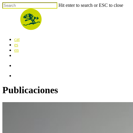
Skip
Hit enter to search or ESC to close
to
Close
main
Search
content
search
Menu
cat
es
en
x-
facebook
linkedin
youtube
instagram
flickr
twitter
search
Menu
Publicaciones