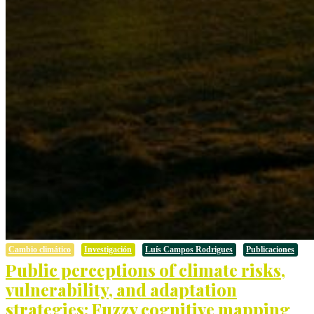
Cambio climático
Investigación
Luís Campos Rodrigues
Publicaciones
Public perceptions of climate risks,
vulnerability, and adaptation
strategies: Fuzzy cognitive mapping