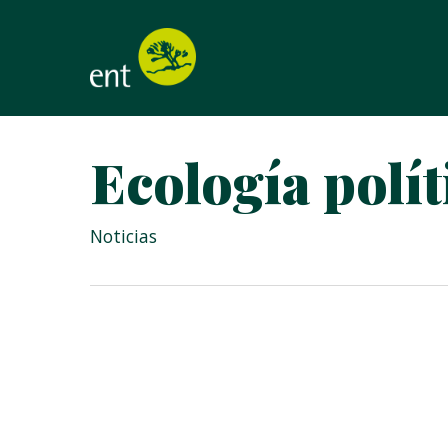
Skip
to
main
content
Ecología polít
Noticias