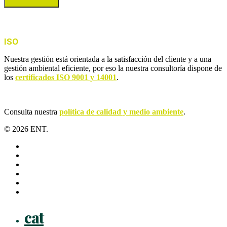
ISO
Nuestra gestión está orientada a la satisfacción del cliente y a una
gestión ambiental eficiente, por eso la nuestra consultoría dispone de
los
certificados ISO 9001 y 14001
.
Consulta nuestra
política de calidad y medio ambiente
.
© 2026 ENT.
x-
twitter
facebook
linkedin
youtube
instagram
flickr
Close
cat
Menu