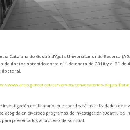
ncia Catalana de Gestió d’Ajuts Universitaris i de Recerca (
lo de doctor obtenido entre el 1 de enero de 2018 y el 31 de
 doctoral.
ps://www.accio.gencat.cat/ca/serveis/convocatories-dajuts/llista
e investigación destinatario, que coordinará las actividades de in
de acogida en diversos programas de investigación (Beatriu de Pi
​para presentarlos al proceso de solicitud.