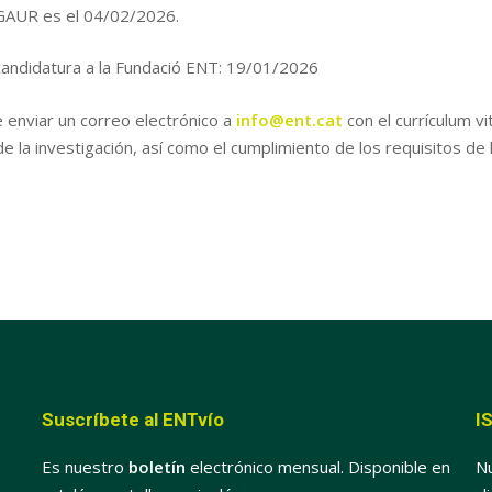
 AGAUR es el 04/02/2026.
candidatura a la Fundació ENT: 19/01/2026
e enviar un correo electrónico a
info@ent.cat
con el currículum v
 la investigación, así como el cumplimiento de los requisitos de 
Suscríbete al ENTvío
I
Es nuestro
boletín
electrónico mensual. Disponible en
Nu