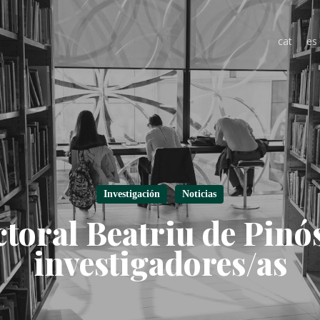
cat
es
Investigación
Noticias
toral Beatriu de Pinó
investigadores/as