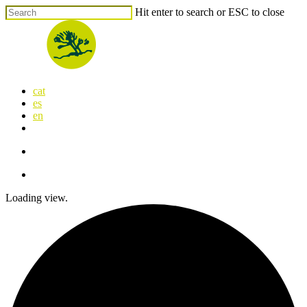
Skip
Hit enter to search or ESC to close
to
Close
main
Search
content
search
Menu
cat
es
en
x-
facebook
linkedin
youtube
instagram
flickr
twitter
search
Menu
Loading view.