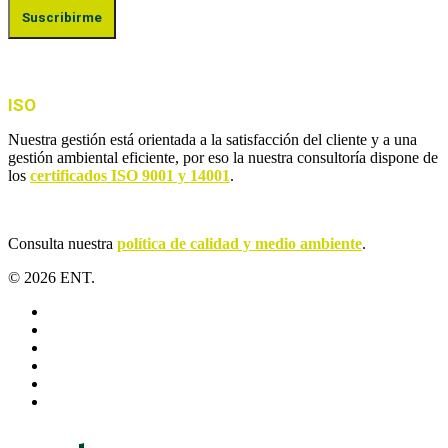
ISO
Nuestra gestión está orientada a la satisfacción del cliente y a una
gestión ambiental eficiente, por eso la nuestra consultoría dispone de
los
certificados ISO 9001 y 14001
.
Consulta nuestra
política de calidad y medio ambiente
.
© 2026 ENT.
x-
twitter
facebook
linkedin
youtube
instagram
flickr
Close