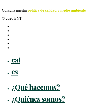
Consulta nuestra
política de calidad y medio ambiente
.
© 2026 ENT.
x-
twitter
facebook
linkedin
youtube
instagram
flickr
Close
cat
Menu
es
¿Qué hacemos?
¿Quiénes somos?