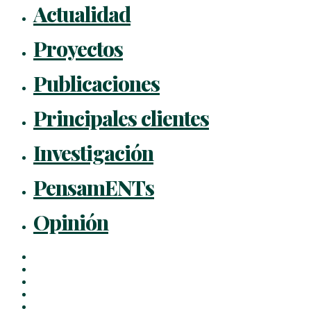
Actualidad
Proyectos
Publicaciones
Principales clientes
Investigación
PensamENTs
Opinión
x-
twitter
facebook
linkedin
youtube
instagram