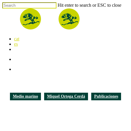
Skip
Hit enter to search or ESC to close
to
Close
main
Search
content
search
Menu
cat
es
x-
facebook
linkedin
youtube
instagram
flickr
twitter
search
Menu
Medio marino
Miquel Ortega Cerdà
Publicaciones
2015, segunda ronda