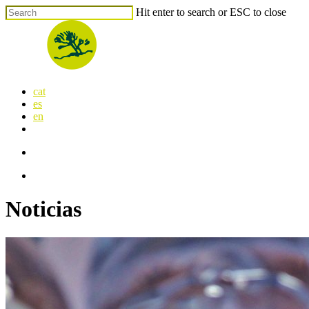
Skip
Hit enter to search or ESC to close
to
Close
main
Search
content
search
Menu
cat
es
en
x-
facebook
linkedin
youtube
instagram
flickr
twitter
search
Menu
Noticias