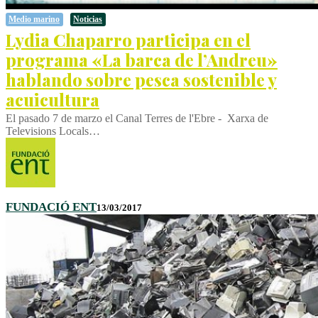
Medio marino
Noticias
Lydia Chaparro participa en el
programa «La barca de l’Andreu»
hablando sobre pesca sostenible y
acuicultura
El pasado 7 de marzo el Canal Terres de l'Ebre - Xarxa de
Televisions Locals…
FUNDACIÓ ENT
13/03/2017