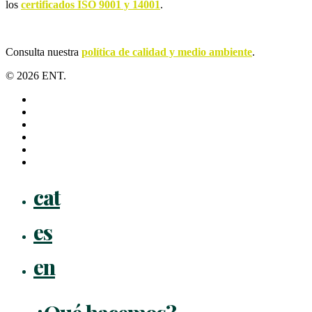
los
certificados ISO 9001 y 14001
.
Consulta nuestra
política de calidad y medio ambiente
.
© 2026 ENT.
x-
twitter
facebook
linkedin
youtube
instagram
flickr
Close
cat
Menu
es
en